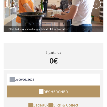
PO-Chateau-de-Laulee-gaellebc-JPGCoulweb-022
à partir de
0€
Le
RECHERCHER
Cadeaux
Click & Collect