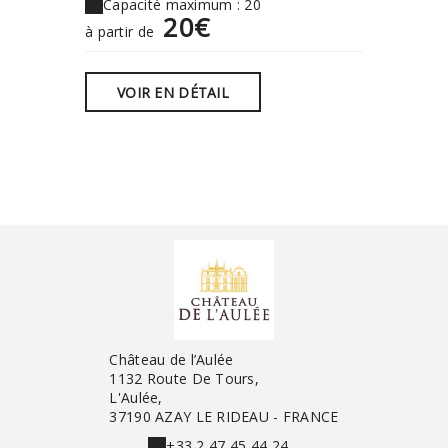
Capacité maximum : 20
40 min
20€
Capaci
à partir de
à partir 
VOIR EN DÉTAIL
VOIR
Château de l’Aulée
1132 Route De Tours,
L'Aulée,
37190 AZAY LE RIDEAU - FRANCE
+33 2 47 45 44 24