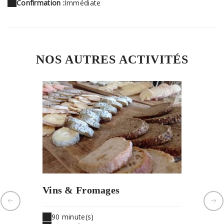
Confirmation :
Immédiate
NOS AUTRES ACTIVITÉS
Vins & Fromages
La dég
(6vins)
90 minute(s)