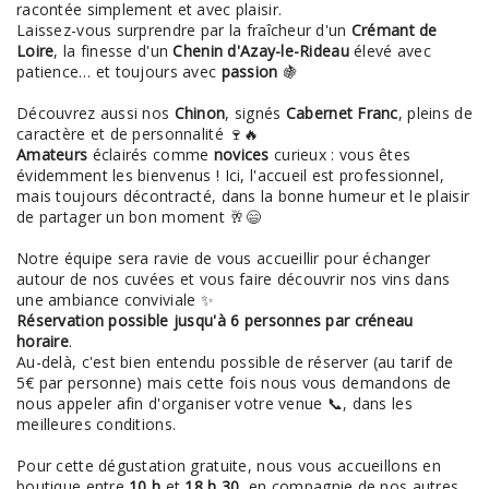
racontée simplement et avec plaisir.
Laissez-vous surprendre par la fraîcheur d'un
Crémant de
Loire
, la finesse d'un
Chenin d'Azay-le-Rideau
élevé avec
patience… et toujours avec
passion
🍇
Découvrez aussi nos
Chinon
, signés
Cabernet Franc
, pleins de
caractère et de personnalité 🍷🔥
Amateurs
éclairés comme
novices
curieux : vous êtes
évidemment les bienvenus ! Ici, l'accueil est professionnel,
mais toujours décontracté, dans la bonne humeur et le plaisir
de partager un bon moment 🥂😄
Notre équipe sera ravie de vous accueillir pour échanger
autour de nos cuvées et vous faire découvrir nos vins dans
une ambiance conviviale ✨
Réservation possible jusqu'à 6 personnes par créneau
horaire
.
Au-delà, c'est bien entendu possible de réserver (au tarif de
5€ par personne) mais cette fois nous vous demandons de
nous appeler afin d'organiser votre venue 📞, dans les
meilleures conditions.
Pour cette dégustation gratuite, nous vous accueillons en
boutique entre
10 h
et
18 h 30,
en compagnie de nos autres