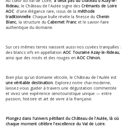
Au cœur du Val de Loire,
à deux pas du château d'Azay-le-
Rideau
, le Château de l'Aulée signe des
Crémants de Loire
AOC
d'une élégance rare, issus de la
méthode
traditionnelle
. Chaque bulle révèle la finesse du
Chenin
Blanc
, la structure du
Cabernet Franc
et le savoir-faire
authentique du domaine.
Sur ces mêmes terres naissent aussi nos cuvées tranquilles :
des blancs vifs en appellation
AOC
Touraine Azay-le-Rideau
,
ainsi que des rosés et des rouges en
AOC Chinon.
Bien plus qu'un domaine viticole, le Château de l'Aulée est
une véritable destination
. Explorez notre chai moderne,
laissez-vous guider à travers une dégustation commentée
et vivez une expérience œnotouristique unique — entre
passion, histoire et art de vivre à la française.
Plongez dans l'univers pétillant du Château de l'Aulée, là où
chaque moment célèbre l'excellence du Val de Loire.